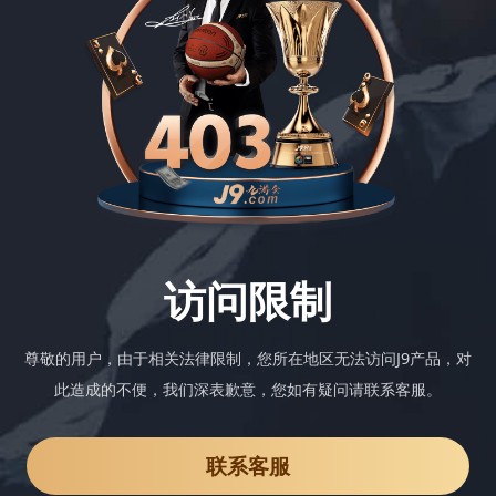
访问限制
尊敬的用户，由于相关法律限制，您所在地区无法访问J9产品，对
此造成的不便，我们深表歉意，您如有疑问请联系客服。
联系客服