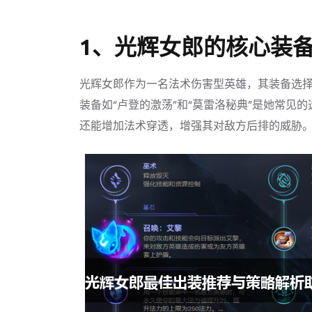
1、光辉女郎的核心装
光辉女郎作为一名法术伤害型英雄，其装备选
装备如“卢登的激荡”和“莫雷洛秘典”是她常见
还能增加法术穿透，增强其对敌方后排的威胁