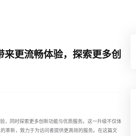
您带来更流畅体验，探索更多创
体验，同时探索更多创新功能与优质服务。这一升级不仅体
上的革新，致力于为访问者提供更高效的服务。在这篇文