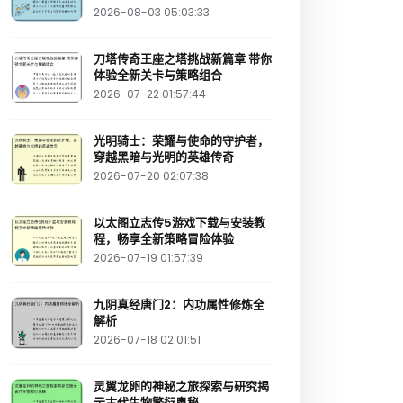
2026-08-03 05:03:33
刀塔传奇王座之塔挑战新篇章 带你
体验全新关卡与策略组合
2026-07-22 01:57:44
光明骑士：荣耀与使命的守护者，
穿越黑暗与光明的英雄传奇
2026-07-20 02:07:38
以太阁立志传5游戏下载与安装教
程，畅享全新策略冒险体验
2026-07-19 01:57:39
九阴真经唐门2：内功属性修炼全
解析
2026-07-18 02:01:51
灵翼龙卵的神秘之旅探索与研究揭
示古代生物繁衍奥秘