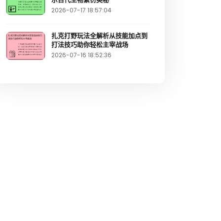
2026-07-17 18:57:04
扎克打野玩法全解析从技能加点到
打法技巧助你轻松主宰战场
2026-07-16 18:52:36