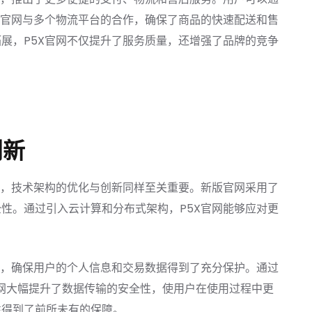
时官网与多个物流平台的合作，确保了商品的快速配送和售
展，P5X官网不仅提升了服务质量，还增强了品牌的竞争
创新
上，技术架构的优化与创新同样至关重要。新版官网采用了
性。通过引入云计算和分布式架构，P5X官网能够应对更
术，确保用户的个人信息和交易数据得到了充分保护。通过
官网大幅提升了数据传输的安全性，使用户在使用过程中更
性得到了前所未有的保障。