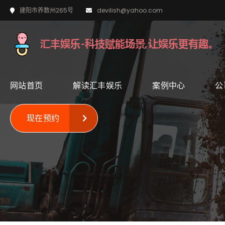
建阳市养数州265号
devilish@yahoo.com
网站首页
解读汇丰娱乐
案例中心
公
现在预约